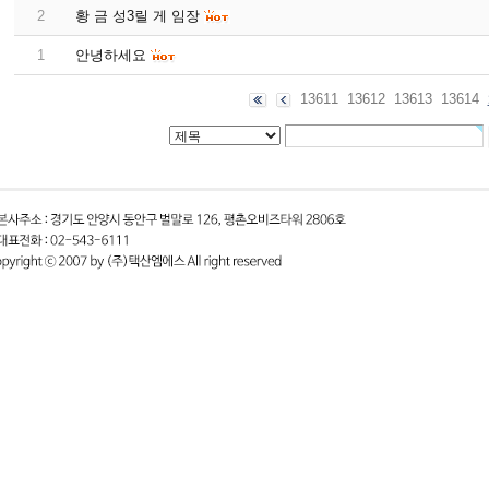
2
황 금 성3릴 게 임장
1
안녕하세요
13611
13612
13613
13614