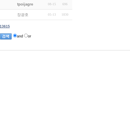
tpoijagre
08-15
696
장광호
05-13
1830
13615
and
or