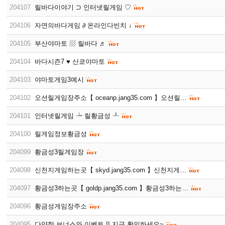
204107
릴바다이야기 ⊃ 인터넷릴게임 ♡
204106
자연의바다게임 ∂ 온라인다빈치 ↓
204105
부산야마토 ▨ 릴바다 ♬
204104
바다시즌7 ♥ 산쿄야마토
204103
야마토게임3예시
204102
오션릴게임장주소【 oceanp.jang35.com 】오션릴…
204101
인터넷릴게임 ┶ 릴황금성 ┸
204100
릴게임정보황금성
204099
황금성3릴게임장
204098
신천지게임하는곳【 skyd.jang35.com 】신천지게…
204097
황금성3하는곳【 goldp.jang35.com 】황금성3하는…
204096
황금성게임장주소
204095
다양한 보너스와 이벤트 !! 지금 확인하세요~