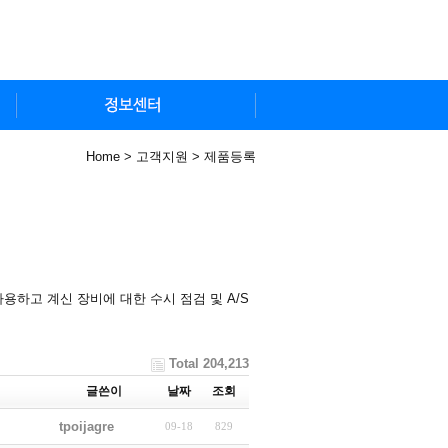
Home > 고객지원 > 제품등록
하고 계신 장비에 대한 수시 점검 및 A/S
Total 204,213
글쓴이
날짜
조회
tpoijagre
09-18
829