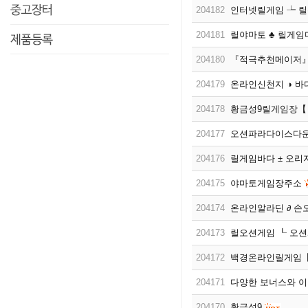
204182
인터넷릴게임 ┶ 릴
204181
릴야마토 ♣ 릴게임
204180
『적극추천메이저』
204179
온라인신천지 ◑ 바
204178
황금성9릴게임장【 go
204177
오션파라다이스다
204176
릴게임바다 ± 오리
204175
야마토게임장주소
204174
온라인알라딘 ∂ 손
204173
릴오션게임 ┖ 오션
204172
백경온라인릴게임【 b
204171
다양한 보너스와 이
204170
황금성9